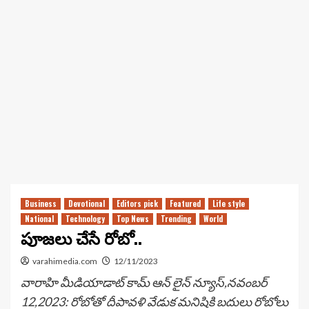
Business
Devotional
Editors pick
Featured
Life style
National
Technology
Top News
Trending
World
పూజలు చేసే రోబో..
varahimedia.com
12/11/2023
వారాహి మీడియాడాట్ కామ్ ఆన్ లైన్ న్యూస్,నవంబర్
12,2023: రోబోతో దీపావళి వేడుక మనిషికి బదులు రోబోలు