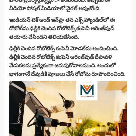
వీడియో సోషల్ మీడియాలో వైరల్ అవుతోంది.
ఇండియన్ టెక్ అండ్ ఇన్‌ఫ్రా తన ఎక్స్ హ్యాండిల్‌లో ఈ
రోబోట్‌ను ఢిల్లీకి చెందిన రోబోటిక్స్ కంపెనీ ఆరెంజ్‌వుడ్
తయారు చేసిందని తెలియజేసింది.
ఢిల్లీకి చెందిన రోబోటిక్స్ కంపెనీ మోడల్‌ను అందించింది.
ఢిల్లీకి చెందిన రోబోటిక్స్ కంపెనీ ఆరెంజ్‌వుడ్ దీపావళి
వేడుకలను ప్రత్యేకంగా జరుపుకోవాలనుంది. అందులో
భాగంగానే దేవుడికి పూజలు చేసే రోబోను రూపొందించింది.