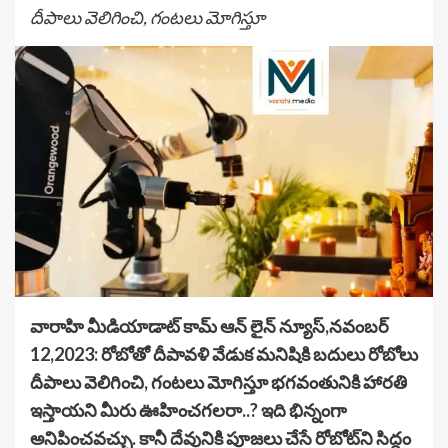
దీపాలు వెలిగించి, గంటలు మోగిస్తూ
వారాహి మీడియాడాట్ కామ్ ఆన్ లైన్ న్యూస్,నవంబర్
12,2023: రోబోతో దీపావళి వేడుక మనిషికి బదులు రోబో
లు
దీపాలు వెలిగించి, గంటలు మోగిస్తూ భగవంతుని
కి
హారతి
ఇస్తాయని మీరు ఊహించగలరా..? ఇది భిన్నంగా
అనిపించవచ్చు. కానీ దేవునికి పూజలు చేసే రోబోట్‌ని సిద్ధం