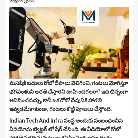
మనిషికి బదులు రోబో దీపాలు వెలిగించి, గంటలు మోగిస్తూ
భగవంతుని ఆరతి చేస్తారని ఊహించగలరా? ఇది భిన్నంగా
అనిపించవచ్చు, కానీ ఒక రోబో దేవునికి హారతి
ఇవ్వడమేకాకుండా, గంటలు కొట్టి పూజలు చేస్తోంది.
Indian Tech And Infra సంస్థ అందుకు సంబంధించిన
వీడియోను ట్విట్టర్ లో షేర్ చేసింది. ఈ వీడియోలో రోబో
హారతి ప్రదర్శిస్తున్నట్లు గా కనిపించింది. ఇప్పుడు ఈ