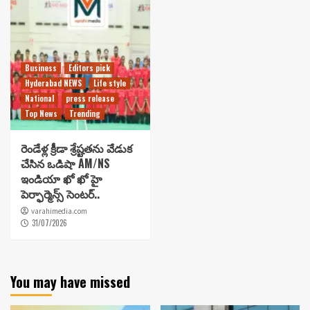
Business
Editors pick
Hyderabad NEWS
Life style
National
press release
Top News
Trending
రెండేళ్ల క్రీడా శ్రేష్టతను వేడుక
చేసిన ఒడిషా AM/NS
ఇండియా ఖో ఖో హై
పెర్ఫార్మెన్స్ సెంటర్..
varahimedia.com
31/07/2026
You may have missed