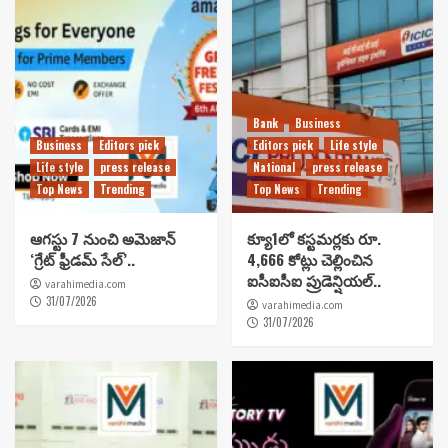
Bank
Business
Business
Editors pick
Editors pick
Life style
Life style
press release
National
press release
Top News
Trending
Top News
Trending
ఆగస్టు 7 నుంచి అమెజాన్
క్యూ1లో కస్టమర్లకు రూ.
‘గ్రేట్ ఫ్రీడమ్ సేల్’..
4,666 కోట్లు చెల్లించిన
ఐసీఐసీఐ ప్రుడెన్షియల్..
varahimedia.com
31/07/2026
varahimedia.com
31/07/2026