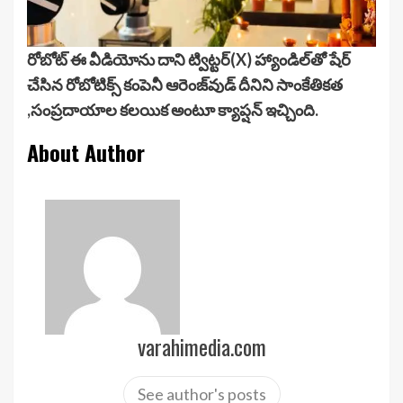
రోబోట్ ఈ వీడియోను దాని ట్విట్టర్(X) హ్యాండిల్‌తో షేర్
చేసిన రోబోటిక్స్ కంపెనీ ఆరెంజ్‌వుడ్ దీనిని సాంకేతికత
,సంప్రదాయాల కలయిక అంటూ క్యాప్షన్ ఇచ్చింది.
About Author
varahimedia.com
See author's posts