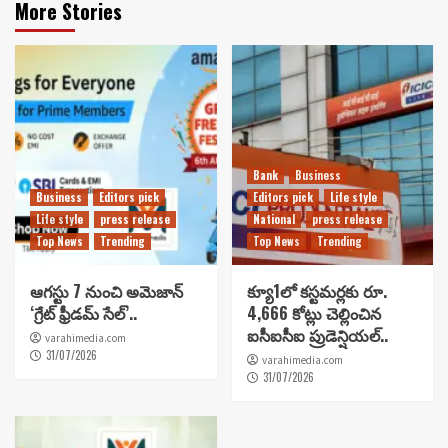
More Stories
Bank
Business
Business
Editors pick
Editors pick
Life style
Life style
press release
National
press release
Top News
Trending
Top News
Trending
ఆగస్టు 7 నుంచి అమెజాన్
క్యూ1లో కస్టమర్లకు రూ.
‘గ్రేట్ ఫ్రీడమ్ సేల్’..
4,666 కోట్లు చెల్లించిన
ఐసీఐసీఐ ప్రుడెన్షియల్..
varahimedia.com
31/07/2026
varahimedia.com
31/07/2026