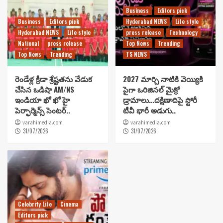
Business
Editors pick
Business
Editors pick
Hyderabad NEWS
Life style
Hyderabad NEWS
Life style
press release
Technology
National
press release
Top News
Trending
Top News
Trending
TS NEWS
రెండేళ్ల క్రీడా శ్రేష్టతను వేడుక
2027 మార్చి నాటికి వెయ్యికి
చేసిన ఒడిషా AM/NS
పైగా ఒరిజినల్ మైక్రో
ఇండియా ఖో ఖో హై
డ్రామాలు…దక్షిణాదిపై స్టోరీ
పెర్ఫార్మెన్స్ సెంటర్..
టీవీ భారీ అడుగు..
varahimedia.com
varahimedia.com
31/07/2026
31/07/2026
Celebrity Life
Cinema
Editors pick