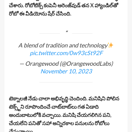
చేశారు. రోబోటిక్స్ కంపెనీ ఆరెంజ్‌వుడ్ తన X హ్యాండిల్‌తో
రోబో ఈ వీడియోను షేర్ చేసింది.
A blend of tradition and technology
pic.twitter.com/0w93cSt92F
— Orangewood (@OrangewoodLabs)
November 10, 2023
టెక్నాలజీ నేడు చాలా అభివృద్ధి చెందింది. మనిషిని పోలిన
టెక్స్ట్‌ని రూపొందించే చాట్‌బాట్‌లు గత ఏడాది
అందుబాటులోకి వచ్చాయి. మనిషి చేయగలిగిన పని,
చేయలేని పనితో సహా అన్నిరకాల పనులను రోబోలు
చేస్తున్నాయి.