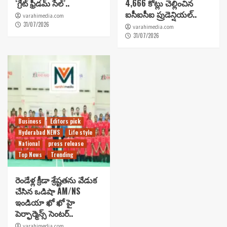
‘గ్రేట్ ఫ్రీడమ్ సేల్’..
4,666 కోట్లు చెల్లించిన
ఐసీఐసీఐ ప్రుడెన్షియల్..
varahimedia.com
31/07/2026
varahimedia.com
31/07/2026
Business
Editors pick
Hyderabad NEWS
Life style
National
press release
Top News
Trending
రెండేళ్ల క్రీడా శ్రేష్టతను వేడుక
చేసిన ఒడిషా AM/NS
ఇండియా ఖో ఖో హై
పెర్ఫార్మెన్స్ సెంటర్..
varahimedia.com