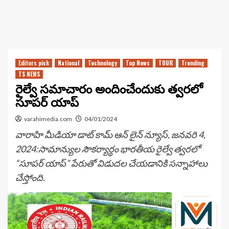
Editors pick
National
Technology
Top News
TOUR
Trending
TS NEWS
రైల్వే సమాచారం అందించేందుకు త్వరలో
సూపర్ యాప్
varahimedia.com
04/01/2024
వారాహి మీడియా డాట్ కామ్ ఆన్ లైన్ న్యూస్, జనవరి 4,
2024:సామాన్యుల సౌకర్యార్థం భారతీయ రైల్వే త్వరలో
“సూపర్ యాప్‌” పేరుతో విడుదల చేయడానికి సన్నాహాలు
చేస్తోంది.