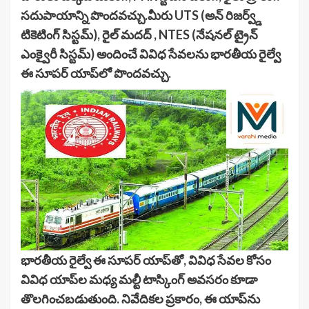
సదుపాయాన్ని పొందవచ్చు.మీరు UTS (అన్ రిజర్వ్డ్
టికెటింగ్ సిస్టమ్), రైల్ మదద్ , NTES (నేషనల్ ట్రైన్
ఎంక్వైరీ సిస్టమ్) అందించే వివిధ సేవలను భారతీయ రైల్వే
ఈ సూపర్ యాప్‌లో పొందవచ్చు.
భారతీయ రైల్వే ఈ సూపర్ యాప్‌తో, వివిధ సేవల కోసం
వివిధ యాప్‌ల మధ్య మల్టీ టాస్కింగ్ అవసరం కూడా
తొలగించబడుతుంది. నివేదికల ప్రకారం, ఈ యాప్‌ను