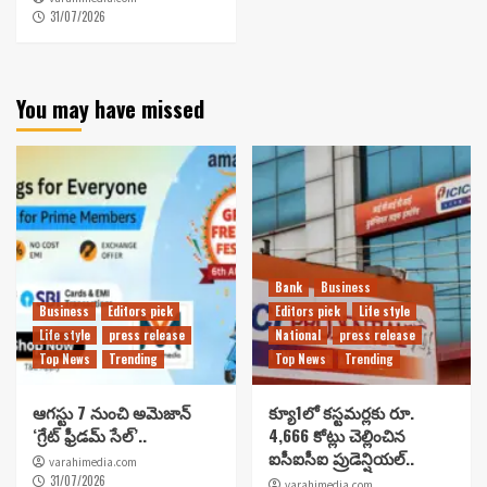
31/07/2026
You may have missed
Bank
Business
Business
Editors pick
Editors pick
Life style
Life style
press release
National
press release
Top News
Trending
Top News
Trending
ఆగస్టు 7 నుంచి అమెజాన్
క్యూ1లో కస్టమర్లకు రూ.
‘గ్రేట్ ఫ్రీడమ్ సేల్’..
4,666 కోట్లు చెల్లించిన
ఐసీఐసీఐ ప్రుడెన్షియల్..
varahimedia.com
31/07/2026
varahimedia.com