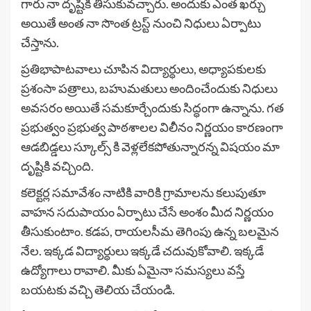
గారు నా దృష్టికి తీసుకువచ్చారు. అందుకు ఎంత ఖర్చు
అయితే అంత నా సొంత ట్రస్ట్ నుంచి నిధులు ఏర్పాటు
చేస్తాను.
ప్రతిభాపాటవాలు చూపిన విద్యార్ధులు, అధ్యాపకులకు
ప్రశంసా పత్రాలు, బహుమతులు అందించేందుకు నిధులు
అవసరం అయితే సమకూర్చేందుకు సిద్ధంగా ఉన్నాను. గత
ప్రభుత్వం ప్రభుత్వ పాఠశాలల విలీనం నిర్ణయం కారణంగా
ఆడబిడ్డలు స్కూల్స్ కి వెళ్లలేకపోతున్నారన్న విషయం మా
దృష్టికి వచ్చింది.
కలెక్టర్ల సమావేశం నాటికి వారికి గ్రామాలను కలుపుతూ
వాహన సదుపాయం ఏర్పాటు చేసే అంశం మీద నిర్ణయం
తీసుకుంటాం. కడప, రాయలసీమ తెగింపు ఉన్న బలమైన
నేల. ఇక్కడ విద్యార్ధులు ఇక్కడే చదువుకోవాలి. ఇక్కడే
ఉద్యోగాలు రావాలి. మీకు ఏమైనా సమస్యలు వస్తే
బయటకు వచ్చి తెలియ చేయండి.