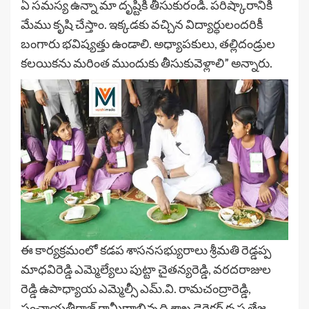
ఏ సమస్య ఉన్నా మా దృష్టికి తీసుకురండి. పరిష్కారానికి
మేము కృషి చేస్తాం. ఇక్కడకు వచ్చిన విద్యార్ధులందరికీ
బంగారు భవిష్యత్తు ఉండాలి. అధ్యాపకులు, తల్లిదండ్రుల
కలయికను మరింత ముందుకు తీసుకువెళ్లాలి” అన్నారు.
ఈ కార్యక్రమంలో కడప శాసనసభ్యురాలు శ్రీమతి రెడ్డప్ప
మాధవిరెడ్డి ఎమ్మెల్యేలు పుట్టా చైతన్యరెడ్డి, వరదరాజుల
రెడ్డి ఉపాధ్యాయ ఎమ్మెల్సీ ఎమ్.వి. రామచంద్రారెడ్డి,
పంచాయతీరాజ్ గ్రామీణాభివృద్ధి శాఖ డైరెక్టర్ కృష్ణ తేజ,