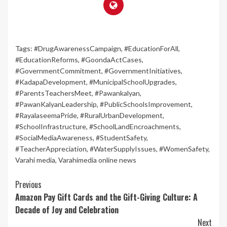
Tags:
#DrugAwarenessCampaign
,
#EducationForAll
,
#EducationReforms
,
#GoondaActCases
,
#GovernmentCommitment
,
#GovernmentInitiatives
,
#KadapaDevelopment
,
#MunicipalSchoolUpgrades
,
#ParentsTeachersMeet
,
#Pawankalyan
,
#PawanKalyanLeadership
,
#PublicSchoolsImprovement
,
#RayalaseemaPride
,
#RuralUrbanDevelopment
,
#SchoolInfrastructure
,
#SchoolLandEncroachments
,
#SocialMediaAwareness
,
#StudentSafety
,
#TeacherAppreciation
,
#WaterSupplyIssues
,
#WomenSafety
,
Varahi media
,
Varahimedia online news
Continue
Previous
Amazon Pay Gift Cards and the Gift-Giving Culture: A
Reading
Decade of Joy and Celebration
Next