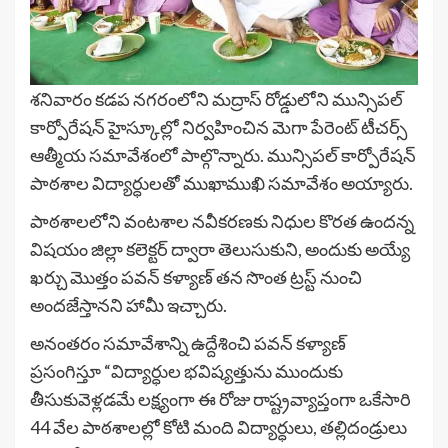
శనివారం కడప నగరంలోని మద్రాస్ రోడ్డులోని మున్సిపల్
కార్పోరేషన్ హైస్కూల్లో నిర్వహించిన మెగా పేరెంట్ టీచర్స్
ఆత్మీయ సమావేశంలో పాల్గొన్నారు. మున్సిపల్ కార్పోరేషన్
పాఠశాల విద్యార్ధులతో ముఖాముఖి సమావేశం అయ్యారు.
పాఠశాలలోని వంటశాల నవీకరణకు నిధుల కొరత ఉందన్న
విషయం జిల్లా కలెక్టర్ ద్వారా తెలుసుకుని, అందుకు అయ్యే
ఖర్చు మొత్తం పవన్ కళ్యాణ్ తన సొంత ట్రస్ట్ నుంచి
అందజేస్తానని హామీ ఇచ్చారు.
అనంతరం సమావేశాన్ని ఉద్దేశించి పవన్ కళ్యాణ్
ప్రసంగిస్తూ “విద్యార్ధుల భవిష్యత్తును ముందుకు
తీసుకువెళ్లడమే లక్ష్యంగా ఈ రోజు రాష్ట్రవ్యాప్తంగా ఒకేసారి
44 వేల పాఠశాలల్లో కోటి మంది విద్యార్ధులు, తల్లిదండ్రులు