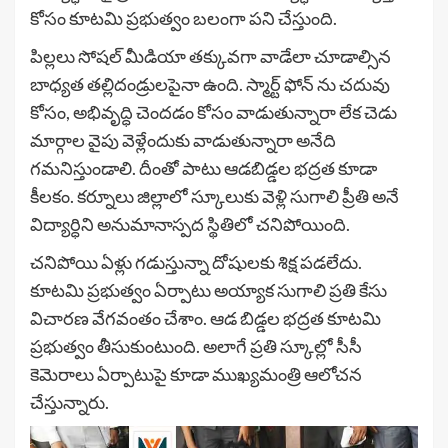
కోసం కూటమి ప్రభుత్వం బలంగా పని చేస్తుంది.
పిల్లలు సోషల్ మీడియా తక్కువగా వాడేలా చూడాల్సిన
బాధ్యత తల్లిదండ్రులపైనా ఉంది. స్మార్ట్ ఫోన్ ను చదువు
కోసం, అభివృద్ధి చెందడం కోసం వాడుతున్నారా లేక చెడు
మార్గాల వైపు వెళ్లేందుకు వాడుతున్నారా అనేది
గమనిస్తుండాలి. దీంతో పాటు ఆడబిడ్డల భద్రత కూడా
కీలకం. కర్నూలు జిల్లాలో స్కూలుకు వెళ్లి సుగాలి ప్రీతి అనే
విద్యార్ధిని అనుమానాస్పద స్థితిలో చనిపోయింది.
చనిపోయి ఏళ్లు గడుస్తున్నా దోషులకు శిక్ష పడలేదు.
కూటమి ప్రభుత్వం ఏర్పాటు అయ్యాక సుగాలి ప్రతి కేసు
విచారణ వేగవంతం చేశాం. ఆడ బిడ్డల భద్రత కూటమి
ప్రభుత్వం తీసుకుంటుంది. అలాగే ప్రతి స్కూల్లో సీసీ
కెమెరాలు ఏర్పాటుపై కూడా ముఖ్యమంత్రి ఆలోచన
చేస్తున్నారు.