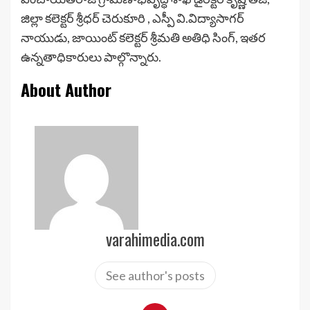
జిల్లా కలెక్టర్ శ్రీధర్ చెరుకూరి , ఎస్పీ వి.విద్యాసాగర్
నాయుడు, జాయింట్ కలెక్టర్ శ్రీమతి అతిధి సింగ్, ఇతర
ఉన్నతాధికారులు పాల్గొన్నారు.
About Author
varahimedia.com
See author's posts