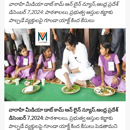
వారాహి మీడియా డాట్ కామ్ ఆన్ లైన్ న్యూస్,ఆంధ్ర ప్రదేశ్
డిసెంబర్ 7,2024: పాఠశాలలు, ప్రభుత్వ ఆస్తుల కబ్జాకు
పాల్పడే వ్యక్తులపై గూండా యాక్ట్ కింద కేసులు
వారాహి మీడియా డాట్ కామ్ ఆన్ లైన్ న్యూస్,ఆంధ్ర ప్రదేశ్
డిసెంబర్ 7,2024:
పాఠశాలలు, ప్రభుత్వ ఆస్తుల కబ్జాకు
పాల్పడే వ్యక్తులపై గూండా యాక్ట్ కింద కేసులు పెడతామని