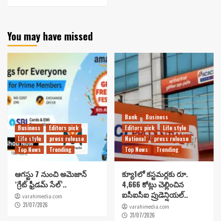
You may have missed
Bank
Business
Business
Editors pick
Editors pick
Life style
Life style
press release
National
press release
Top News
Trending
Top News
Trending
ఆగస్టు 7 నుంచి అమెజాన్
క్యూ1లో కస్టమర్లకు రూ.
‘గ్రేట్ ఫ్రీడమ్ సేల్’..
4,666 కోట్లు చెల్లించిన
ఐసీఐసీఐ ప్రుడెన్షియల్..
varahimedia.com
31/07/2026
varahimedia.com
31/07/2026