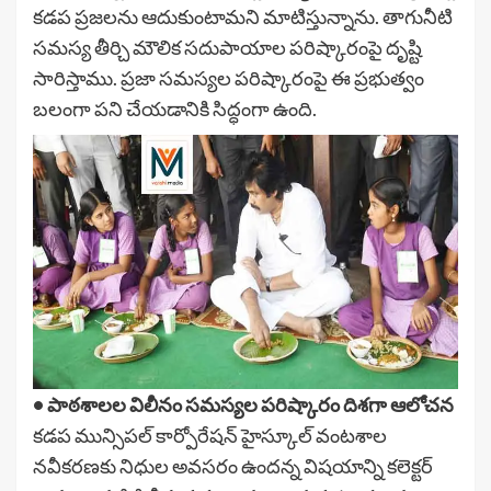
కడప ప్రజలను ఆదుకుంటామని మాటిస్తున్నాను. తాగునీటి
సమస్య తీర్చి మౌలిక సదుపాయాల పరిష్కారంపై దృష్టి
సారిస్తాము. ప్రజా సమస్యల పరిష్కారంపై ఈ ప్రభుత్వం
బలంగా పని చేయడానికి సిద్ధంగా ఉంది.
• పాఠశాలల విలీనం సమస్యల పరిష్కారం దిశగా ఆలోచన
కడప మున్సిపల్ కార్పోరేషన్ హైస్కూల్ వంటశాల
నవీకరణకు నిధుల అవసరం ఉందన్న విషయాన్ని కలెక్టర్