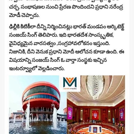
చర్చ, సంభాషణల నుంచి ప్రేరణ పొందిందని ప్రధాని నరేంద్ర
మోడీ చెప్పారు.
ఢిల్లీకి కిటికీలా దీన్ని నిర్మించినట్లు భారత్ మండపం ఆర్కిటెక్ట్
సంజయ్ సింగ్ తెలిపారు. ఇది భారతదేశ సాంస్కృతిక,
వైవిధ్యమైన వారసత్వం ,సంగ్రహావలోకనం ఇస్తుంది.
నిజానికి, దీని వెనుక ప్రధాని మోదీ ఆలోచన కూడా ఉంది. ఈ
విషయాన్ని సంజయ్ సింగ్ ఓ వార్తా సంస్థకు ఇచ్చిన
ఇంటర్వ్యూలో వెల్లడించారు.