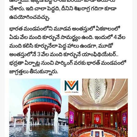
చేశారు. ఇది చాలా పెద్దది, దీనిని శిఖరాగ్ర గదిగా కూడా
ఉపయోగించవచ్చు.
భారత మండపంలోని మూడవ అంతస్తులో ఏకకాలంలో
ఏడు వేల మంది కూర్చునే సామర్థ్యం ఉంది. ఇందులో 4 వేల
మంది కలిసి కూర్చునేలా పెద్ద హాలు ఉండగా, మూడో
అంతస్తులోనే 3 వేల మంది కూర్చునే యాంఫిథియేటర్..
భద్రతా ఏర్పాట్ల నుంచి పార్కింగ్ వరకు భారత్ మండపంలో
జాగ్రత్తలు తీసుకున్నారు.