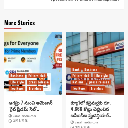
More Stories
Bank
Business
Business
Editors pick
Editors pick
Life style
Life style
press release
National
press release
Top News
Trending
Top News
Trending
ఆగస్టు 7 నుంచి అమెజాన్
క్యూ1లో కస్టమర్లకు రూ.
‘గ్రేట్ ఫ్రీడమ్ సేల్’..
4,666 కోట్లు చెల్లించిన
ఐసీఐసీఐ ప్రుడెన్షియల్..
varahimedia.com
31/07/2026
varahimedia.com
31/07/2026