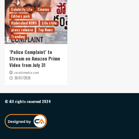
Celebrity Life
Cinema
Editors pick
Hyderabad NEWS
Life style
press release
Top News
Trending
‘Police Complaint’ to
Stream on Amazon Prime
Video from July 31
varahimedia.com
30/07/2026
© All rights reserved 2024