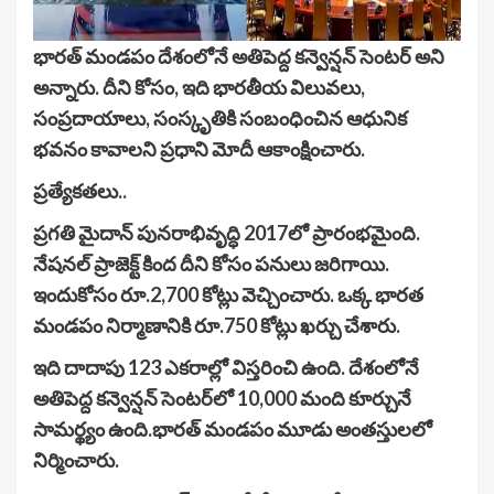
భారత్ మండపం దేశంలోనే అతిపెద్ద కన్వెన్షన్ సెంటర్ అని
అన్నారు. దీని కోసం, ఇది భారతీయ విలువలు,
సంప్రదాయాలు, సంస్కృతికి సంబంధించిన ఆధునిక
భవనం కావాలని ప్రధాని మోదీ ఆకాంక్షించారు.
ప్రత్యేకతలు..
ప్రగతి మైదాన్ పునరాభివృద్ధి 2017లో ప్రారంభమైంది.
నేషనల్ ప్రాజెక్ట్ కింద దీని కోసం పనులు జరిగాయి.
ఇందుకోసం రూ.2,700 కోట్లు వెచ్చించారు. ఒక్క భారత
మండపం నిర్మాణానికి రూ.750 కోట్లు ఖర్చు చేశారు.
ఇది దాదాపు 123 ఎకరాల్లో విస్తరించి ఉంది. దేశంలోనే
అతిపెద్ద కన్వెన్షన్ సెంటర్‌లో 10,000 మంది కూర్చునే
సామర్థ్యం ఉంది.భారత్ మండపం మూడు అంతస్తులలో
నిర్మించారు.