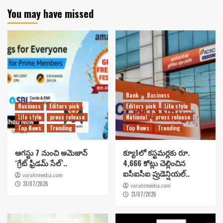
You may have missed
Bank
Business
Business
Editors pick
Editors pick
Life style
Life style
press release
National
press release
Top News
Trending
Top News
Trending
ఆగస్టు 7 నుంచి అమెజాన్
క్యూ1లో కస్టమర్లకు రూ.
‘గ్రేట్ ఫ్రీడమ్ సేల్’..
4,666 కోట్లు చెల్లించిన
ఐసీఐసీఐ ప్రుడెన్షియల్..
varahimedia.com
31/07/2026
varahimedia.com
31/07/2026