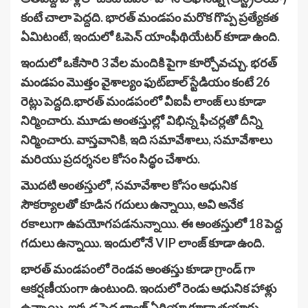
కంటే చాలా పెద్దది. భారత్ మండపం మరొక గొప్ప ప్రత్యేకత
ఏమిటంటే, ఇందులో ఓపెన్ యాంఫీథియేటర్ కూడా ఉంది.
ఇందులో ఒకేసారి 3 వేల మందికి పైగా కూర్చోవచ్చు. భరత్
మండపం మొత్తం వైశాల్యం ఫుట్‌బాల్ స్టేడియం కంటే 26
రెట్లు పెద్దది.భారత్ మండపంలో వీఐపీ లాంజ్ లు కూడా
నిర్మించారు. మూడు అంతస్తుల్లో విభిన్న ఫీచర్లతో దీన్ని
నిర్మించారు. వాస్తవానికి, ఇది సమావేశాలు, సమావేశాలు
మరియు ప్రదర్శనల కోసం సిద్ధం చేశారు.
మొదటి అంతస్తులో, సమావేశాల కోసం ఆధునిక
సౌకర్యాలతో కూడిన గదులు ఉన్నాయి, అవి అనేక
రకాలుగా ఉపయోగపడనున్నాయి. ఈ అంతస్తులో 18 పెద్ద
గదులు ఉన్నాయి. ఇందులోనే VIP లాంజ్ కూడా ఉంది.
భారత్ మండపంలో రెండవ అంతస్తు కూడా గ్రాండ్ గా
ఆకర్షణీయంగా ఉంటుంది. ఇందులో రెండు ఆధునిక హాళ్లు
ఉన్నాయి. ఇక్కడ పెద్ద లాంజ్ ఏరియా కూడా తయారు