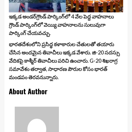
ఇక్కడ అండర్‌గ్రౌండ్ పార్కింగ్‌లో 4 వేల పెద్ద వాహనాలు
గ్రౌండ్ పార్కింగ్‌లో వెయ్యి వాహనాలను సులువుగా
పార్కింగ్ చేయవచ్చు.
భారతదేశంలోని ప్రసిద్ధ కళాకారుల చేతులతో తయారు
చేసిన అందమైన తివాచీలు ఇక్కడ వేశారు. జి-20 సదస్సు
వేదికపై కాశ్మీర్ తివాచీలు పరిచి ఉంచారు. G-20 శిఖరాగ్ర
సమావేశం తర్వాత, సాధారణ పౌరుల కోసం భారత్
మండపం తెరవనున్నారు.
About Author