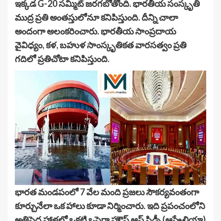
ఇక్కడ G-20 సమ్మిట్ జరగబోతోంది. భారతీయ సంస్కృతి
ముద్ర ప్రతి అంతస్తులోనూ కనిపిస్తుంది. దీన్ని చాలా
అందంగా అలంకరించారు. భారతీయ సాంప్రదాయ
వైవిధ్యం, కళ, బహుళ సాంస్కృతికత వారసత్వం ప్రతి
గదిలో ప్రతిచోటా కనిపిస్తుంది.
భారత మండపంలో 7 వేల మంది ప్రజలు సౌకర్యవంతంగా
కూర్చునేలా ఒక హాలు కూడా నిర్మించారు. ఇది ప్రపంచంలోని
అతిపెద్ద హాళ్లలో ఒకటి ఒపెరా హౌస్ ఆఫ్ సిడ్నీ (ఆస్ట్రేలియా)