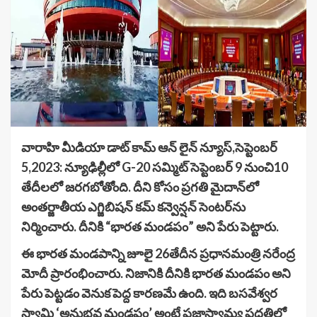
వారాహి మీడియా డాట్ కామ్ ఆన్ లైన్ న్యూస్,సెప్టెంబర్
5,2023: న్యూఢిల్లీలో G-20 సమ్మిట్ సెప్టెంబర్ 9 నుంచి10
తేదీలలో జరగబోతోంది. దీని కోసం ప్రగతి మైదాన్‌లో
అంతర్జాతీయ ఎగ్జిబిషన్ కమ్ కన్వెన్షన్ సెంటర్‌ను
నిర్మించారు. దీనికి “భారత మండపం” అని పేరు పెట్టారు.
ఈ భారత మండపాన్ని జూలై 26తేదీన ప్రధానమంత్రి నరేంద్ర
మోదీ ప్రారంభించారు. నిజానికి దీనికి భారత మండపం అని
పేరు పెట్టడం వెనుక పెద్ద కారణమే ఉంది. ఇది బసవేశ్వర
స్వామి ‘అనుభవ మండపం’ అంటే ప్రజాస్వామ్య పద్ధతిలో