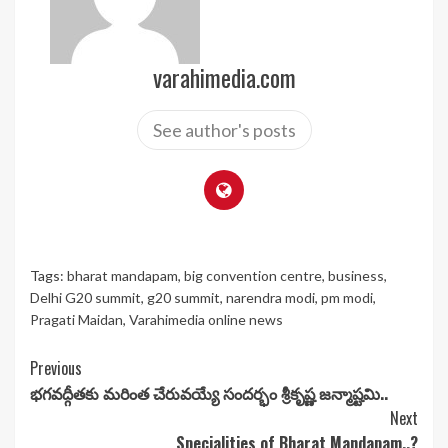
varahimedia.com
See author's posts
Tags:
bharat mandapam
,
big convention centre
,
business
,
Delhi G20 summit
,
g20 summit
,
narendra modi
,
pm modi
,
Pragati Maidan
,
Varahimedia online news
Continue
Previous
భగవద్గీతకు మరింత చేరువయ్యే సందర్భం శ్రీకృష్ణ జన్మాష్టమి..
Reading
Next
Specialities of Bharat Mandapam..?