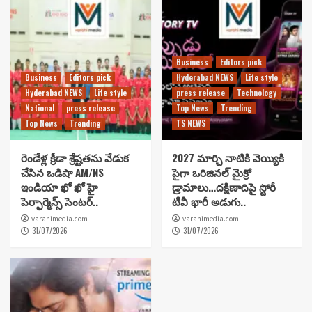
Business
Editors pick
Business
Editors pick
Hyderabad NEWS
Life style
Hyderabad NEWS
Life style
press release
Technology
National
press release
Top News
Trending
Top News
Trending
TS NEWS
రెండేళ్ల క్రీడా శ్రేష్టతను వేడుక
2027 మార్చి నాటికి వెయ్యికి
చేసిన ఒడిషా AM/NS
పైగా ఒరిజినల్ మైక్రో
ఇండియా ఖో ఖో హై
డ్రామాలు…దక్షిణాదిపై స్టోరీ
పెర్ఫార్మెన్స్ సెంటర్..
టీవీ భారీ అడుగు..
varahimedia.com
varahimedia.com
31/07/2026
31/07/2026