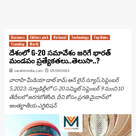
Business
Editors pick
National
Technology
Top News
Trending
World
దేశంలో G-20 సమావేశం జరిగే భారత్
మండపం ప్రత్యేకతలు..తెలుసా..?
varahimedia.com
05/09/2023
వారాహి మీడియా డాట్ కామ్ ఆన్ లైన్ న్యూస్,సెప్టెంబర్
5,2023: న్యూఢిల్లీలో G-20 సమ్మిట్ సెప్టెంబర్ 9 నుంచి10
తేదీలలో జరగబోతోంది. దీని కోసం ప్రగతి మైదాన్‌లో
అంతర్జాతీయ ఎగ్జిబిషన్