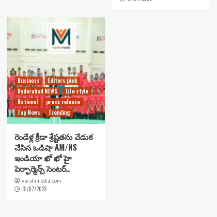
Business
Editors pick
Hyderabad NEWS
Life style
National
press release
Top News
Trending
రెండేళ్ల క్రీడా శ్రేష్టతను వేడుక
చేసిన ఒడిషా AM/NS
ఇండియా ఖో ఖో హై
పెర్ఫార్మెన్స్ సెంటర్..
varahimedia.com
31/07/2026